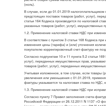
(ноль).
В случае, если до 01.01.2019 налогоплательщиком п
предстоящих поставок товаров (работ, услуг), пер
статьи 164 Кодекса производится по налоговой став
указанных товаров (работ, услуг), имущественных п
1.2. Применение налоговой ставки НДС при изменен
В соответствии с пунктом 3 статьи 168 Кодекса при
изменения цены (тарифа) и (или) уточнения количе
покупателю корректировочный счет-фактуру не позд
Согласно подпунктам 10 и 11 пункта 5.2 статьи 16
услуг), переданных имущественных прав, указывают
товаров (работ, услуг), переданных имущественных
Учитывая изложенное, в том случае, если товары (
увеличения или уменьшения с 01.01.2019, применяет
фактуры указывается та налоговая ставка по НДС, 
1.3. Применение налоговой ставки НДС при исправл
Согласно пункту 7 Правил заполнения счета-факту
Российской Федерации от 26.12.2011 N 1137 «О фо
(далее — постановление Правительства РФ N 1137)