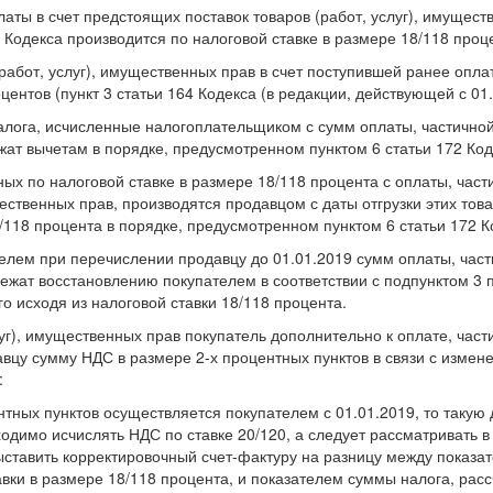
латы в счет предстоящих поставок товаров (работ, услуг), имущест
 Кодекса производится по налоговой ставке в размере 18/118 проц
(работ, услуг), имущественных прав в счет поступившей ранее опл
центов (пункт 3 статьи 164 Кодекса (в редакции, действующей с 01.
налога, исчисленные налогоплательщиком с сумм оплаты, частичной
ежат вычетам в порядке, предусмотренном пунктом 6 статьи 172 Код
х по налоговой ставке в размере 18/118 процента с оплаты, части
ественных прав, производятся продавцом с даты отгрузки этих това
/118 процента в порядке, предусмотренном пунктом 6 статьи 172 К
елем при перечислении продавцу до 01.01.2019 сумм оплаты, част
лежат восстановлению покупателем в соответствии с подпунктом 3 
о исходя из налоговой ставки 18/118 процента.
слуг), имущественных прав покупатель дополнительно к оплате, част
авцу сумму НДС в размере 2-х процентных пунктов в связи с измен
:
нтных пунктов осуществляется покупателем с 01.01.2019, то такую 
одимо исчислять НДС по ставке 20/120, а следует рассматривать в 
ыставить корректировочный счет-фактуру на разницу между показа
вки в размере 18/118 процента, и показателем суммы налога, рас