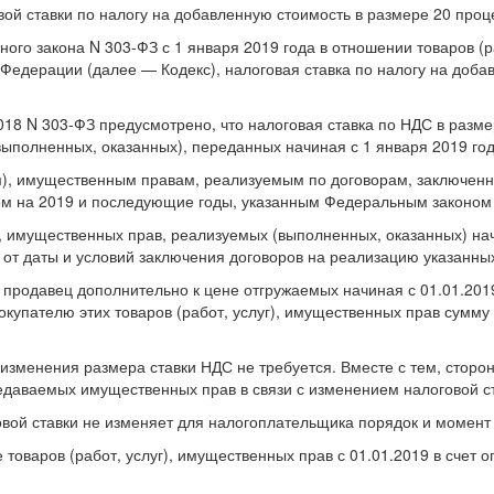
ой ставки по налогу на добавленную стоимость в размере 20 проц
ного закона N 303-ФЗ с 1 января 2019 года в отношении товаров (р
й Федерации (далее — Кодекс), налоговая ставка по налогу на доб
2018 N 303-ФЗ предусмотрено, что налоговая ставка по НДС в разм
(выполненных, оказанных), переданных начиная с 1 января 2019 год
м), имущественным правам, реализуемым по договорам, заключенн
м на 2019 и последующие годы, указанным Федеральным законом
), имущественных прав, реализуемых (выполненных, оказанных) на
 от даты и условий заключения договоров на реализацию указанных
а продавец дополнительно к цене отгружаемых начиная с 01.01.2019
купателю этих товаров (работ, услуг), имущественных прав сумму 
 изменения размера ставки НДС не требуется. Вместе с тем, сторо
редаваемых имущественных прав в связи с изменением налоговой с
овой ставки не изменяет для налогоплательщика порядок и момент
 товаров (работ, услуг), имущественных прав с 01.01.2019 в счет 