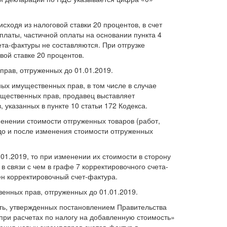
сходя из налоговой ставки 20 процентов, в счет
платы, частичной оплаты на основании пункта 4
ета-фактуры не составляются. При отгрузке
вой ставке 20 процентов.
прав, отгруженных до 01.01.2019.
ных имущественных прав, в том числе в случае
мущественных прав, продавец выставляет
 указанных в пункте 10 статьи 172 Кодекса.
менении стоимости отгруженных товаров (работ,
 до и после изменения стоимости отгруженных
01.2019, то при изменении их стоимости в сторону
в связи с чем в графе 7 корректировочного счета-
ен корректировочный счет-фактура.
венных прав, отгруженных до 01.01.2019.
сть, утвержденных постановлением Правительства
при расчетах по налогу на добавленную стоимость»
ения новых экземпляров счетов-фактур в