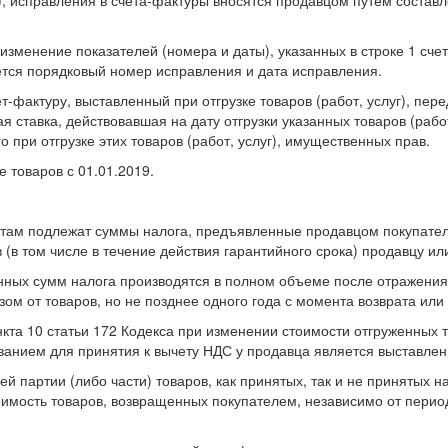
изменение показателей (номера и даты), указанных в строке 1 счет
ается порядковый номер исправления и дата исправления.
ет-фактуру, выставленный при отгрузке товаров (работ, услуг), пе
я ставка, действовавшая на дату отгрузки указанных товаров (раб
 при отгрузке этих товаров (работ, услуг), имущественных прав.
 товаров с 01.01.2019.
ычетам подлежат суммы налога, предъявленные продавцом покупат
 (в том числе в течение действия гарантийного срока) продавцу или
анных сумм налога производятся в полном объеме после отражения
зом от товаров, но не позднее одного года с момента возврата или 
нкта 10 статьи 172 Кодекса при изменении стоимости отгруженных т
ванием для принятия к вычету НДС у продавца является выставле
сей партии (либо части) товаров, как принятых, так и не принятых
имость товаров, возвращенных покупателем, независимо от периода 