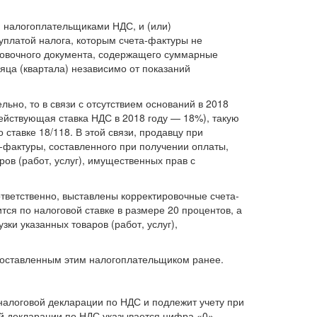
я налогоплательщиками НДС, и (или)
платой налога, которым счета-фактуры не
ировочного документа, содержащего суммарные
яца (квартала) независимо от показаний
ьно, то в связи с отсутствием оснований в 2018
действующая ставка НДС в 2018 году — 18%), такую
ставке 18/118. В этой связи, продавцу при
-фактуры, составленного при получении оплаты,
ов (работ, услуг), имущественных прав с
ответственно, выставлены корректировочные счета-
тся по налоговой ставке в размере 20 процентов, а
ки указанных товаров (работ, услуг),
 составленным этим налогоплательщиком ранее.
 налоговой декларации по НДС и подлежит учету при
ой декларации по НДС указывается цифра «0»