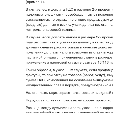
(пример 1).
В случае, если доплата НДС в размере 2-х процен
налогоплательщиками, освобожденным от исполнени
выставляются, то отражение в книге продаж сумм 
(сводные) данные о всех случаях доплат налога, п
контрольно-кассовой техники.
В случае, если доплата налога в размере 2-х проце
году рассматривать указанную доплату в качестве 
доплату следует рассматривать в качестве дополни
получении доплаты налога возможно выставить кор
частичной оплаты с применением ставки в размере 
применением налоговой ставки в размере 18/118 пр
Таким образом, в указанных случаях, если продавц
фактуры, то при отгрузке товаров (работ, услуг), 
сумма НДС, исчисленная на основании вышеуказанны
имущественных прав в порядке, предусмотренном п
Налогоплательщик вправе также составить единый 
Порядок заполнения показателей корректировочног
Разница между суммами налога, указанная в коррек
расчете общей суммы налога, исчисленной по итог