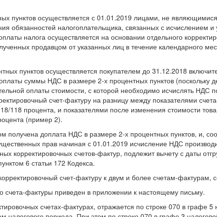
тных пунктов осуществляется с 01.01.2019 лицами, не являющимис
я обязанностей налогоплательщика, связанных с исчислением и у
доплаты налога осуществляется на основании отдельного коррект
олученных продавцом от указанных лиц в течение календарного мес
нтных пунктов осуществляется покупателем до 31.12.2018 включител
доплаты суммы НДС в размере 2-х процентных пунктов (поскольку 
тельной оплаты стоимости, с которой необходимо исчислять НДС по 
ректировочный счет-фактуру на разницу между показателями счета
18/118 процента, и показателями после изменения стоимости товар
оцента (пример 2).
ом получена доплата НДС в размере 2-х процентных пунктов, и, со
имущественных прав начиная с 01.01.2019 исчисление НДС производи
х корректировочных счетов-фактур, подлежит вычету с даты отгруз
унктом 6 статьи 172 Кодекса.
корректировочный счет-фактуру к двум и более счетам-фактурам,
о счета-фактуры приведен в приложении к настоящему письму.
тировочных счетах-фактурах, отражается по строке 070 в графе 5
ам налогового периода. При этом по строке 070 в графе 3 налогов