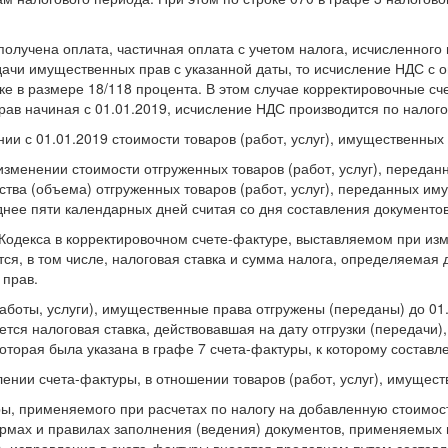
олучена оплата, частичная оплата с учетом налога, исчисленного и
едачи имущественных прав с указанной даты, то исчисление НДС с о
ке в размере 18/118 процента. В этом случае корректировочные сч
рав начиная с 01.01.2019, исчисление НДС производится по налого
ии с 01.01.2019 стоимости товаров (работ, услуг), имущественных 
 изменении стоимости отгруженных товаров (работ, услуг), передан
ства (объема) отгруженных товаров (работ, услуг), переданных и
нее пяти календарных дней считая со дня составления документов,
9 Кодекса в корректировочном счете-фактуре, выставляемом при из
ся, в том числе, налоговая ставка и сумма налога, определяемая
 прав.
работы, услуги), имущественные права отгружены (переданы) до 01.
ся налоговая ставка, действовавшая на дату отгрузки (передачи), 
которая была указана в графе 7 счета-фактуры, к которому составл
ении счета-фактуры, в отношении товаров (работ, услуг), имущест
ры, применяемого при расчетах по налогу на добавленную стоимо
рмах и правилах заполнения (ведения) документов, применяемых 
, исправления в счета-фактуры вносятся продавцом путем составл